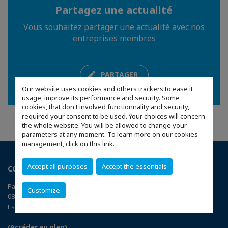
Partagez une actualité
Vous souhaitez partager une actualité avec nos
entreprises membres
PARTAGER
Our website uses cookies and others trackers to ease it
usage, improve its performance and security. Some
cookies, that don't involved functionnality and security,
required your consent to be used. Your choices will concern
the whole website. You will be allowed to change your
parameters at any moment. To learn more on our cookies
management,
click on this link
.
Accept all purposes
Accept the essentials
CCI France Espagne - Barcelone
Passeig de Gracia 2
Customize
08007 BARCELONE
Espagne
(Accéder au plan)