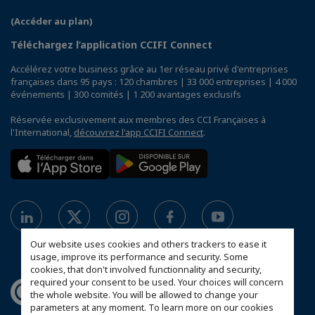
(Accéder au plan)
Téléchargez l’application CCIFI Connect
Accélérez votre business grâce au 1er réseau privé d'entreprises
françaises dans 95 pays : 120 chambres | 33 000 entreprises | 4 000
événements | 300 comités | 1 200 avantages exclusifs
Réservée exclusivement aux membres des CCI Françaises à
l'International,
découvrez l'app CCIFI Connect
.
Our website uses cookies and others trackers to ease it
usage, improve its performance and security. Some
cookies, that don't involved functionnality and security,
required your consent to be used. Your choices will concern
the whole website. You will be allowed to change your
parameters at any moment. To learn more on our cookies