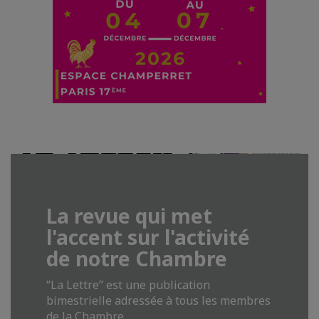
La revue qui met
l'accent sur l'activité
de notre Chambre
“La Lettre” est une publication
bimestrielle adressée à tous les membres
de la Chambre.