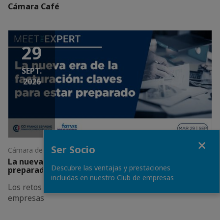
Cámara Café
29
SEPT.
2026
Fermer
Ser Socio
Cámara de Comercio Francesa • Barcelona
La nueva era de la facturación: claves para estar
Descubre las ventajas y prestaciones
preparado
incluidas en nuestro Club de empresas
Los retos fiscales, tecnológicos y organizativos para las
empresas