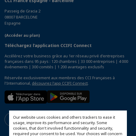
CCI France Espagne - Barcelone
Passeig de Gracia 2
08007 BARCELONE
Espagne
(Accéder au plan)
Téléchargez l’application CCIFI Connect
Accélérez votre business grâce au 1er réseau privé d'entreprises
françaises dans 95 pays : 120 chambres | 33 000 entreprises | 4 000
événements | 300 comités | 1 200 avantages exclusifs
Réservée exclusivement aux membres des CCI Françaises à
l'International,
découvrez l'app CCIFI Connect
.
Our website uses cookies and others trackers to ease it
usage, improve its performance and security. Some
cookies, that don't involved functionnality and security,
required your consent to be used. Your choices will concern