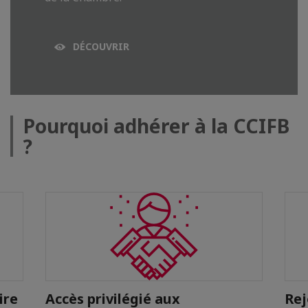
DÉCOUVRIR
Pourquoi adhérer à la CCIFB
?
ire
Accès privilégié aux
Rej