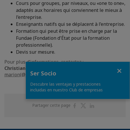
Cours pour groupes, par niveaux, ou «one to one»,
adaptés aux horaires qui conviennent le mieux à
l’entreprise.
Enseignants natifs qui se déplacent à l’entreprise.
Formation qui peut être prise en charge par la
Fundae (Fondation d'État pour la formation
professionnelle).
Devis sur mesure.
Pour plus d’informations, contactez :
Fermer
Christian Marion
- Tél: 93 270 24 50
Ser Socio
marion(@)camarafrancesa.es
Descubre las ventajas y prestaciones
incluidas en nuestro Club de empresas
Partager
Partager
Partager
Partager cette page
sur
sur
sur
Facebook
Twitter
Linkedin