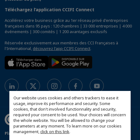
Téléchargez l’application CCIFI Connect
Accélérez votre business grâce au 1er réseau privé d'entreprises
françaises dans 95 pays : 120 chambres | 33 000 entreprises | 4 000
événements | 300 comités | 1 200 avantages exclusifs
Réservée exclusivement aux membres des CCI Françaises à
l'International,
découvrez l'app CCIFI Connect
.
Our website uses cookies and others trackers to ease it
usage, improve its performance and security. Some
cookies, that don't involved functionnality and security,
required your consent to be used. Your choices will concern
the whole website. You will be allowed to change your
parameters at any moment. To learn more on our cookies
management,
click on this link
.
Plan du site
Política de protección de datos