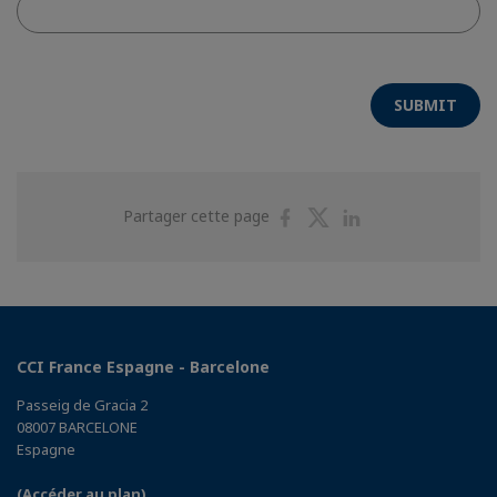
SUBMIT
Partager
Partager
Partager
Partager cette page
sur
sur
sur
Facebook
Twitter
Linkedin
CCI France Espagne - Barcelone
Passeig de Gracia 2
08007 BARCELONE
Espagne
(Accéder au plan)