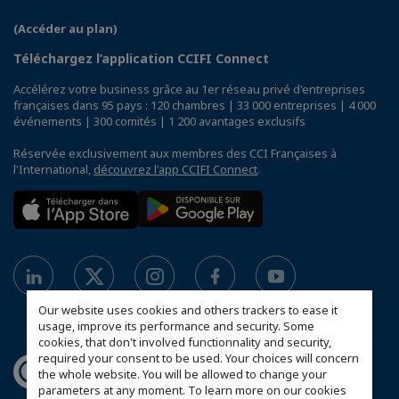
(Accéder au plan)
Téléchargez l’application CCIFI Connect
Accélérez votre business grâce au 1er réseau privé d'entreprises
françaises dans 95 pays : 120 chambres | 33 000 entreprises | 4 000
événements | 300 comités | 1 200 avantages exclusifs
Réservée exclusivement aux membres des CCI Françaises à
l'International,
découvrez l'app CCIFI Connect
.
Our website uses cookies and others trackers to ease it
usage, improve its performance and security. Some
cookies, that don't involved functionnality and security,
required your consent to be used. Your choices will concern
the whole website. You will be allowed to change your
parameters at any moment. To learn more on our cookies