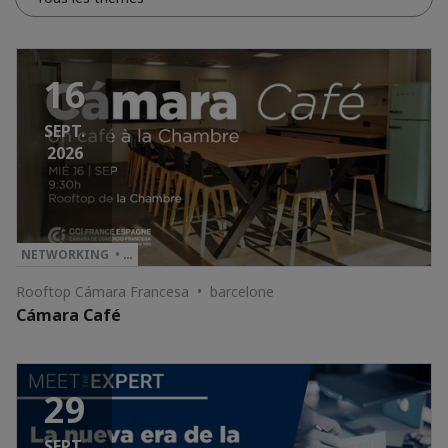
16
SEPT.
2026
NETWORKING • …
Rooftop Cámara Francesa • barcelone
Cámara Café
29
SEPT.