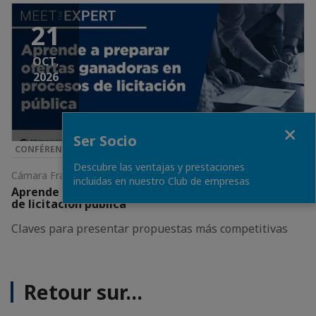
21
OCT.
2026
Fermer
Ser Socio
CONFÉRENCE & SÉMINAIRE
Descubre las ventajas y prestaciones
Cámara Francesa • Barcelona
incluidas en nuestro Club de empresas
Aprende a preparar ofertas ganadoras en procesos
de licitación pública
Claves para presentar propuestas más competitivas
Retour sur...