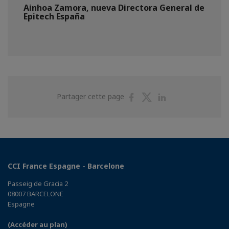
Ainhoa Zamora, nueva Directora General de
Epitech España
Partager
Partager
Partager
Partager cette page
sur
sur
sur
Facebook
Twitter
Linkedin
CCI France Espagne - Barcelone
Passeig de Gracia 2
08007 BARCELONE
Espagne
(Accéder au plan)