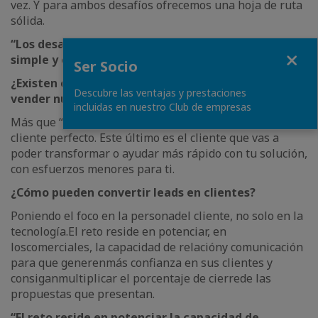
vez. Y para ambos desafíos ofrecemos una hoja de ruta
sólida.
“Los desafíos son el sistema y las personas. Tan
Fermer
simple y complejo a la vez.”
Ser Socio
¿Existen clientes “buenos” y “malos” a la hora de
Descubre las ventajas y prestaciones
vender nuestros productos?
incluidas en nuestro Club de empresas
Más que “bueno” o “malo”, existe el cliente ideal y el
cliente perfecto. Este último es el cliente que vas a
poder transformar o ayudar más rápido con tu solución,
con esfuerzos menores para ti.
¿Cómo pueden convertir leads en clientes?
Poniendo el foco en la persona
del cliente, no solo en la
tecnología.
El reto reside en potenciar, en
los
comerciales, la capacidad de relación
y comunicación
para que generen
más confianza en sus clientes y
consigan
multiplicar el porcentaje de cierre
de las
propuestas que presentan.
“El reto reside en potenciar la capacidad de