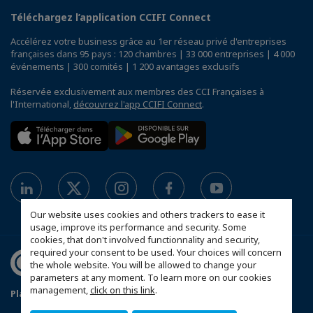
Téléchargez l’application CCIFI Connect
Accélérez votre business grâce au 1er réseau privé d'entreprises
françaises dans 95 pays : 120 chambres | 33 000 entreprises | 4 000
événements | 300 comités | 1 200 avantages exclusifs
Réservée exclusivement aux membres des CCI Françaises à
l'International,
découvrez l'app CCIFI Connect
.
Our website uses cookies and others trackers to ease it
usage, improve its performance and security. Some
cookies, that don't involved functionnality and security,
required your consent to be used. Your choices will concern
the whole website. You will be allowed to change your
parameters at any moment. To learn more on our cookies
management,
click on this link
.
Plan du site
Política de protección de datos