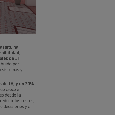
azars, ha
enibilidad,
bles de IT
ibuido por
o sistemas y
s de IA, y un 20%
ue crece el
es desde la
educir los costes,
e decisiones y el