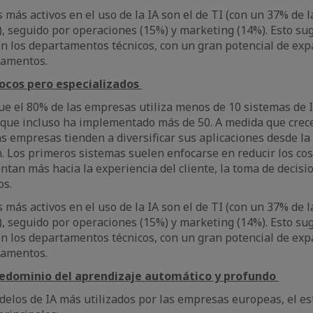
más activos en el uso de la IA son el de TI (con un 37% de l
 seguido por operaciones (15%) y marketing (14%). Esto sug
en los departamentos técnicos, con un gran potencial de exp
tamentos.
pocos pero especializados
que el 80% de las empresas utiliza menos de 10 sistemas de I
 que incluso ha implementado más de 50. A medida que crec
as empresas tienden a diversificar sus aplicaciones desde la
n. Los primeros sistemas suelen enfocarse en reducir los cos
ntan más hacia la experiencia del cliente, la toma de decisio
os.
más activos en el uso de la IA son el de TI (con un 37% de l
 seguido por operaciones (15%) y marketing (14%). Esto sug
en los departamentos técnicos, con un gran potencial de exp
rtamentos.
redominio del aprendizaje automático y profundo
delos de IA más utilizados por las empresas europeas, el e