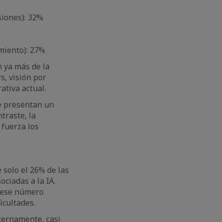
isiones): 32%
imiento): 27%
 ya más de la
, visión por
ativa actual.
ue presentan un
traste, la
fuerza los
 solo el 26% de las
ciadas a la IA.
e ese número
icultades.
ternamente, casi