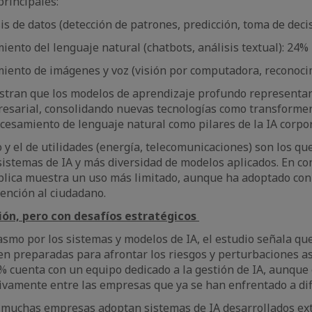
principales:
is de datos (detección de patrones, predicción, toma de dec
iento del lenguaje natural (chatbots, análisis textual): 24%
miento de imágenes y voz (visión por computadora, reconoc
stran que los modelos de aprendizaje profundo representan
esarial, consolidando nuevas tecnologías como transformers
esamiento de lenguaje natural como pilares de la IA corpor
ro y el de utilidades (energía, telecomunicaciones) son los q
stemas de IA y más diversidad de modelos aplicados. En con
blica muestra un uso más limitado, aunque ha adoptado con 
tención al ciudadano.
ión, pero con desafíos estratégicos
asmo por los sistemas y modelos de IA, el estudio señala que
n preparadas para afrontar los riesgos y perturbaciones aso
% cuenta con un equipo dedicado a la gestión de IA, aunqu
tivamente entre las empresas que ya se han enfrentado a dif
muchas empresas adoptan sistemas de IA desarrollados ex