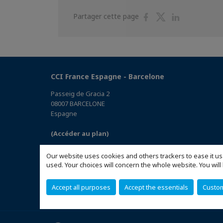
Partager
Partager
Partager
Partager cette page
sur
sur
sur
Facebook
Twitter
Linkedin
CCI France Espagne - Barcelone
Passeig de Gracia 2
08007 BARCELONE
Espagne
(Accéder au plan)
Our website uses cookies and others trackers to ease it us
used. Your choices will concern the whole website. You w
Accept all purposes
Accept the essentials
Custo