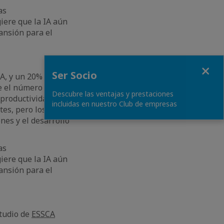
as
iere que la IA aún
ansión para el
Fermer
Ser Socio
A, y un 20% los
e el número de
Descubre las ventajas y prestaciones
 productividad
incluidas en nuestro Club de empresas
tes, pero los
nes y el desarrollo
as
iere que la IA aún
ansión para el
studio de
ESSCA