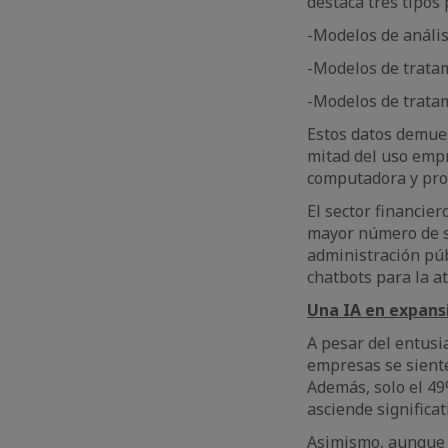
destaca tres tipos 
-Modelos de anális
-Modelos de tratam
-Modelos de trata
Estos datos demue
mitad del uso empr
computadora y proc
El sector financie
mayor número de si
administración pú
chatbots para la a
Una IA en expans
A pesar del entusi
empresas se siente
Además, solo el 49
asciende significa
Asimismo, aunque 