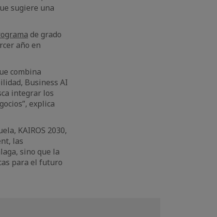
que sugiere una
rograma
de grado
ercer año en
que combina
ilidad, Business AI
ca integrar los
ocios”, explica
cuela, KAIROS 2030,
nt, las
laga, sino que la
cas para el futuro