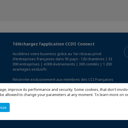
Téléchargez l’application CCIFI Connect
Accélérez votre business grâce au 1er réseau privé
d'entreprises françaises dans 95 pays : 120 chambres | 33
000 entreprises | 4 000 événements | 300 comités | 1 200
avantages exclusifs
Réservée exclusivement aux membres des CCI Françaises
à l'International,
découvrez l'app CCIFI Connect
.
age, improve its performance and security. Some cookies, that don't involv
ill be allowed to change your parameters at any moment. To learn more on
mize