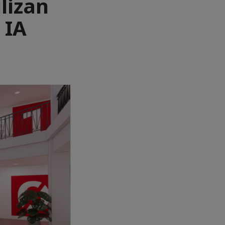
lizan
 IA