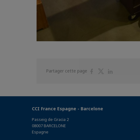
Partager
Partager
Partager
Partager cette page
sur
sur
sur
Facebook
Twitter
Linkedin
CCI France Espagne - Barcelone
Passeig de Gracia 2
08007 BARCELONE
Espagne