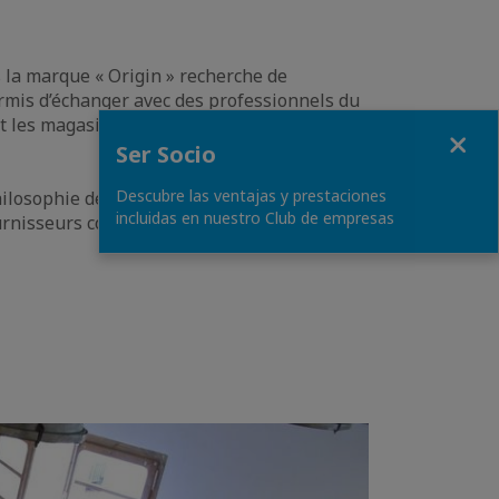
s la marque « Origin » recherche de
rmis d’échanger avec des professionnels du
t les magasins spécialisés bio »
Fermer
Ser Socio
Descubre las ventajas y prestaciones
ilosophie de notre entreprise et avec qui
incluidas en nuestro Club de empresas
fournisseurs comme Bio seasons avec qui nous