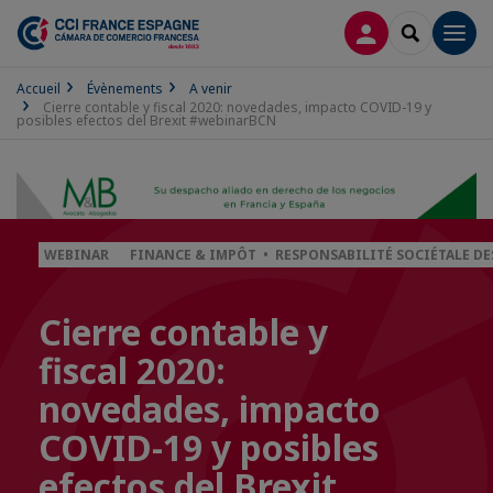
CONNEXION
RECHERCH
Men
Accueil
Évènements
A venir
Cierre contable y fiscal 2020: novedades, impacto COVID-19 y
posibles efectos del Brexit #webinarBCN
WEBINAR
FINANCE & IMPÔT • RESPONSABILITÉ SOCIÉTALE DE
Cierre contable y
fiscal 2020:
novedades, impacto
COVID-19 y posibles
efectos del Brexit