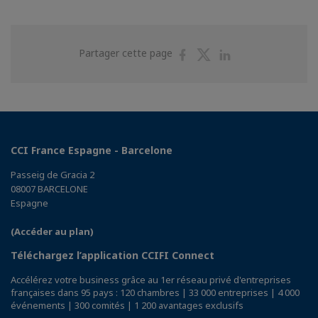
Partager
Partager
Partager
Partager cette page
sur
sur
sur
Facebook
Twitter
Linkedin
CCI France Espagne - Barcelone
Passeig de Gracia 2
08007 BARCELONE
Espagne
(Accéder au plan)
Téléchargez l’application CCIFI Connect
Accélérez votre business grâce au 1er réseau privé d'entreprises
françaises dans 95 pays : 120 chambres | 33 000 entreprises | 4 000
événements | 300 comités | 1 200 avantages exclusifs