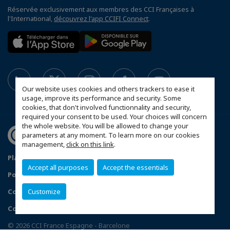
Réservée exclusivement aux membres des CCI Françaises à
l'International,
découvrez l'app CCIFI Connect
.
Our website uses cookies and others trackers to ease it
usage, improve its performance and security. Some
cookies, that don't involved functionnality and security,
required your consent to be used. Your choices will concern
the whole website. You will be allowed to change your
parameters at any moment. To learn more on our cookies
management,
click on this link
.
Plan du site
Política de protección de datos
Accept all purposes
Accept the essentials
Política de privacidad
Política de cookies
Condiciones generales de venta
Customize
Configurer vos préférences cookies
© 2026 CCI France Espagne - Barcelone