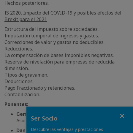
Hechos posteriores.
IS 2020, Impacto del COVID-19 y posibles efectos del
Brexit para el 2021
Estructura del impuesto sobre sociedades.
Imputación temporal de ingresos y gastos.
Correcciones de valor y gastos no deducibles.
Reducciones.
La compensación de bases imponibles negativas.
Reserva de nivelación para empresas de reducida
dimensión.
Tipos de gravamen.
Deducciones.
Pago Fraccionado y retenciones.
Contabilización.
Ponentes:
Fermer
Gemma Piñero
, socia de Bové Montero y
Ser Socio
Asociados.
Descubre las ventajas y prestaciones
Daniel Masferrer,
gerente auditoría de Bové