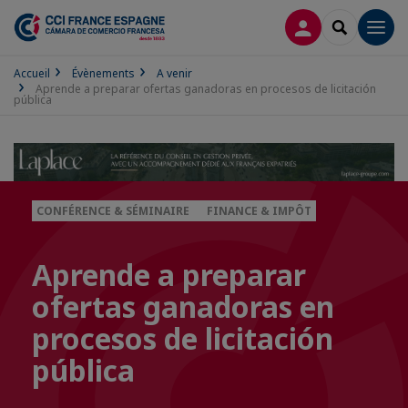
CONNEXION
RECHERCH
Men
Accueil
Évènements
A venir
Aprende a preparar ofertas ganadoras en procesos de licitación
pública
CONFÉRENCE & SÉMINAIRE
FINANCE & IMPÔT
Aprende a preparar
ofertas ganadoras en
procesos de licitación
pública