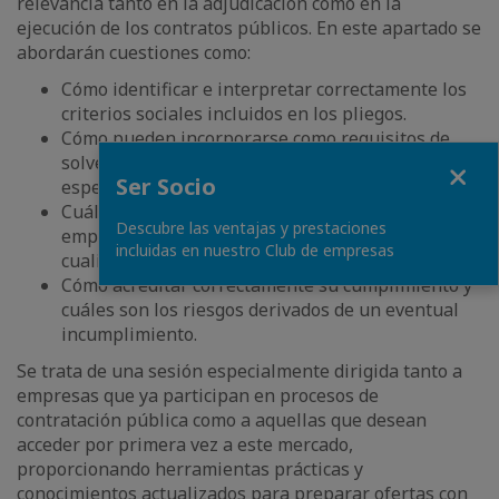
relevancia tanto en la adjudicación como en la
ejecución de los contratos públicos. En este apartado se
abordarán cuestiones como:
Cómo identificar e interpretar correctamente los
criterios sociales incluidos en los pliegos.
Cómo pueden incorporarse como requisitos de
solvencia, criterios de adjudicación o condiciones
Fermer
Ser Socio
especiales de ejecución.
Cuáles son las materias más habituales, como el
Descubre las ventajas y prestaciones
empleo, la igualdad, la paridad de género o la
incluidas en nuestro Club de empresas
cualificación del personal adscrito al contrato.
Cómo acreditar correctamente su cumplimiento y
cuáles son los riesgos derivados de un eventual
incumplimiento.
Se trata de una sesión especialmente dirigida tanto a
empresas que ya participan en procesos de
contratación pública como a aquellas que desean
acceder por primera vez a este mercado,
proporcionando herramientas prácticas y
conocimientos actualizados para preparar ofertas con