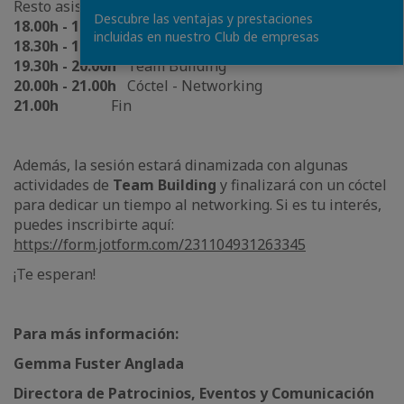
Resto asistentes:
Descubre las ventajas y prestaciones
18.00h - 18.30h
Bienvenida
incluidas en nuestro Club de empresas
18.30h - 19.30h
Visita instalaciones
19.30h - 20.00h
Team Building
20.00h - 21.00h
Cóctel - Networking
21.00h
Fin
Además, la sesión estará dinamizada con algunas
actividades de
Team Building
y finalizará con un cóctel
para dedicar un tiempo al networking. Si es tu interés,
puedes inscribirte aquí:
https://form.jotform.com/231104931263345
¡Te esperan!
Para más información:
Gemma Fuster Anglada
Directora de Patrocinios, Eventos y Comunicación