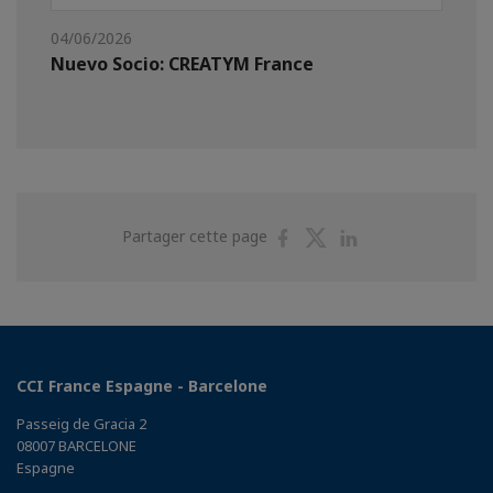
04/06/2026
Nuevo Socio: CREATYM France
Partager
Partager
Partager
Partager cette page
sur
sur
sur
Facebook
Twitter
Linkedin
CCI France Espagne - Barcelone
Passeig de Gracia 2
08007 BARCELONE
Espagne