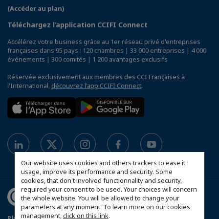
(Accéder au plan)
Téléchargez l’application CCIFI Connect
Accélérez votre business grâce au 1er réseau privé d'entreprises
françaises dans 95 pays : 120 chambres | 33 000 entreprises | 4 000
événements | 300 comités | 1 200 avantages exclusifs
Réservée exclusivement aux membres des CCI Françaises à
l'International,
découvrez l'app CCIFI Connect
.
Our website uses cookies and others trackers to ease it
usage, improve its performance and security. Some
cookies, that don't involved functionnality and security,
required your consent to be used. Your choices will concern
the whole website. You will be allowed to change your
parameters at any moment. To learn more on our cookies
management,
click on this link
.
Plan du site
Política de protección de datos