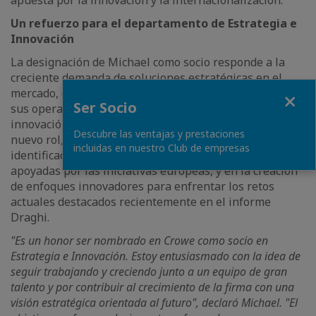
Un refuerzo para el departamento de Estrategia e
Innovación
La designación de Michael como socio responde a la
creciente demanda de soluciones estratégicas en el
mercado, donde las empresas buscan no solo optimizar
Fermer
Ser Socio
sus operaciones, sino también impulsar iniciativas de
innovación que les permitan diferenciarse. Desde su
Descubre las ventajas y prestaciones
nuevo rol, Michael liderará proyectos centrados en la
incluidas en nuestro Club de empresas
identificación de oportunidades emergentes e
apoyadas por las iniciativas europeas, y en la creación
de enfoques innovadores para enfrentar los retos
actuales destacados recientemente en el informe
Draghi.
"Es un honor ser nombrado en Crowe como socio en
Estrategia e Innovación. Estoy entusiasmado con la idea de
seguir trabajando y creciendo junto a un equipo de gran
talento y por contribuir al crecimiento de la firma con una
visión estratégica orientada al futuro", declaró Michael. "El