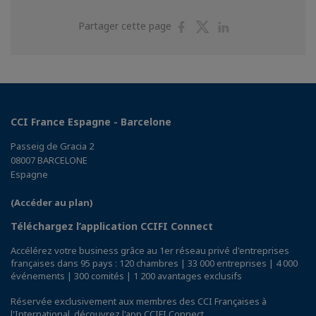
Partager
Partager
Partager
Partager cette page
sur
sur
sur
Facebook
Twitter
Linkedin
CCI France Espagne - Barcelone
Passeig de Gracia 2
08007 BARCELONE
Espagne
(Accéder au plan)
Téléchargez l’application CCIFI Connect
Accélérez votre business grâce au 1er réseau privé d'entreprises
françaises dans 95 pays : 120 chambres | 33 000 entreprises | 4 000
événements | 300 comités | 1 200 avantages exclusifs
Réservée exclusivement aux membres des CCI Françaises à
l'International,
découvrez l'app CCIFI Connect
.