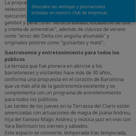
La propuesta gastronómica se distingue por la
Descubre las ventajas y prestaciones
selección de ingredientes de temporada y una
incluidas en nuestro Club de empresas
ejecución sencilla, como en el caso del plato "burrata,
gambot y pera", o el "verat braseado, escabeche de uva
y crema de almendras", además de clásicos de verano
como "arroz del Delta con anguila ahumada" y
originales postres como "guisantes y mató",
Gastronomía y entretenimiento para todos los
públicos
La terraza que fue pionera en abrirse a los
barceloneses y visitantes hace más de 30 años,
conforma una propuesta en el corazón de Barcelona
que va más allá de la gastronomía excelente y se
complementa con un programa de entretenimiento
para todos los públicos.
Las tardes de los jueves en la Terrassa del Claris están
amenizadas con actuaciones de magia de Joana Andreu,
hija del famoso Màgic Andreu; y música jazz en vivo con
Yara Beilinson los viernes y sábados.
Este espacio se convierte, temporada tras temporada,