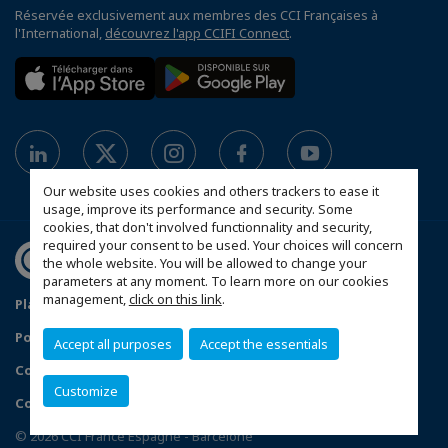
Réservée exclusivement aux membres des CCI Françaises à
l'International,
découvrez l'app CCIFI Connect
.
Our website uses cookies and others trackers to ease it
usage, improve its performance and security. Some
cookies, that don't involved functionnality and security,
required your consent to be used. Your choices will concern
the whole website. You will be allowed to change your
parameters at any moment. To learn more on our cookies
management,
click on this link
.
Plan du site
Política de protección de datos
Política de privacidad
Política de cookies
Accept all purposes
Accept the essentials
Condiciones generales de venta
Customize
Configurer vos préférences cookies
© 2026 CCI France Espagne - Barcelone