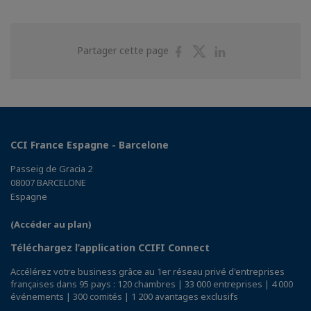
Partager
Partager
Partager
Partager cette page
sur
sur
sur
Facebook
Twitter
Linkedin
CCI France Espagne - Barcelone
Passeig de Gracia 2
08007 BARCELONE
Espagne
(Accéder au plan)
Téléchargez l’application CCIFI Connect
Accélérez votre business grâce au 1er réseau privé d'entreprises
françaises dans 95 pays : 120 chambres | 33 000 entreprises | 4 000
événements | 300 comités | 1 200 avantages exclusifs