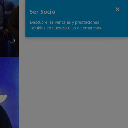
Fermer
Ser Socio
Descubre las ventajas y prestaciones
incluidas en nuestro Club de empresas