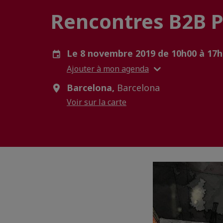
Rencontres B2B P
Le 8 novembre 2019 de 10h00 à 17
Ajouter à mon agenda
Barcelona,
Barcelona
Voir sur la carte