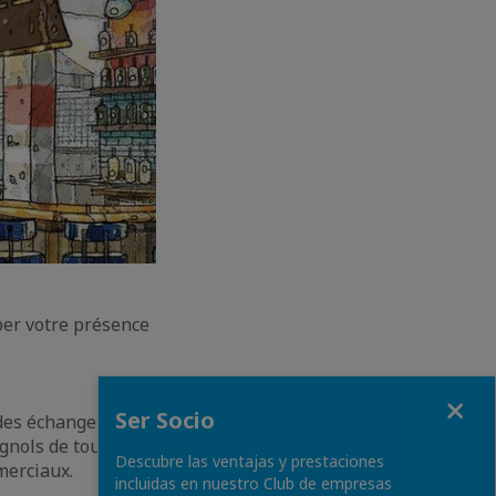
per votre présence
Fermer
Ser Socio
des échanges
gnols de tous
Descubre las ventajas y prestaciones
merciaux.
incluidas en nuestro Club de empresas