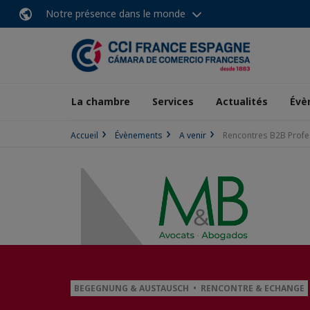
Notre présence dans le monde
La chambre
Services
Actualités
Évè
Accueil
Évènements
A venir
Rencontres B2B Profe
BEGEGNUNG & AUSTAUSCH • RENCONTRE & ECHANGE