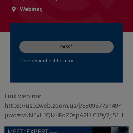
Webinar,
PASSÉ
L'événement est terminé.
Link webinar
https://us02web.zoom.us/j/83098775149?
pwd=wKN4vHIQIz4FqZ0spA2UlC19y7jl51.1