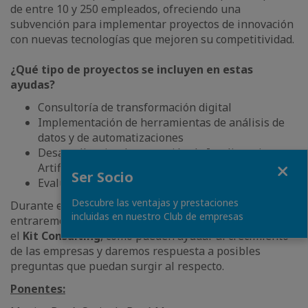
de entre 10 y 250 empleados, ofreciendo una
subvención para implementar proyectos de innovación
con nuevas tecnologías que mejoren su competitividad.
¿Qué tipo de proyectos se incluyen en estas
ayudas?
Consultoría de transformación digital
Implementación de herramientas de análisis de
datos y de automatizaciones
Desarrollo e implementación de Inteligencia
Fermer
Artificial
Ser Socio
Evaluaciones en CiberSeguridad
Descubre las ventajas y prestaciones
Durante esta sesión con expertos de Bové Montero
incluidas en nuestro Club de empresas
entraremos en detalle en explicar en qué consiste
el
Kit Consulting
, cómo pueden ayudar al crecimiento
de las empresas y daremos respuesta a posibles
preguntas que puedan surgir al respecto.
Ponentes: