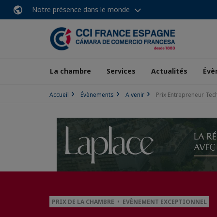
Notre présence dans le monde
La chambre
Services
Actualités
Évè
Accueil
Évènements
A venir
Prix Entrepreneur Tec
PRIX DE LA CHAMBRE • EVÈNEMENT EXCEPTIONNEL