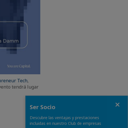
preneur Tech
,
vento tendrá lugar
Fermer
Ser Socio
Descubre las ventajas y prestaciones
incluidas en nuestro Club de empresas