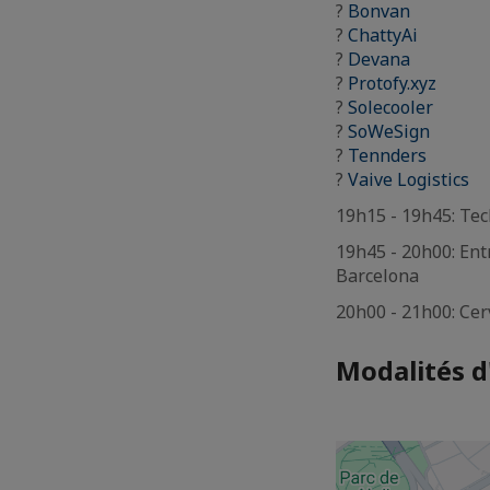
?
Bonvan
?
ChattyAi
?
Devana
?
Protofy.xyz
?
Solecooler
?
SoWeSign
?
Tennders
?
Vaive Logistics
19h15 - 19h45: Tec
19h45 - 20h00: Ent
Barcelona
20h00 - 21h00: Ce
Modalités d