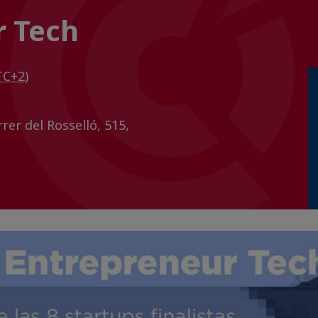
r Tech
TC+2)
rer del Rosselló, 515,