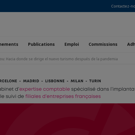
Contactez-n
nements
Publications
Emploi
Commissions
Adh
Fou: Hacia donde se dirige el nuevo turismo después de la pandemia