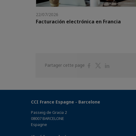
22/07/2026
Facturación electrónica en Francia
Partager
Partager
Partager
Partager cette page
sur
sur
sur
Facebook
Twitter
Linkedin
CCI France Espagne - Barcelone
Passeig de Gracia 2
08007 BARCELONE
Espagne