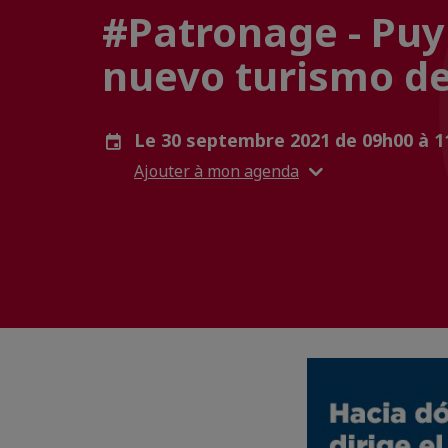
#Patronage - Puy 
nuevo turismo d
Le 30 septembre 2021 de 09h00 à 
Ajouter à mon agenda