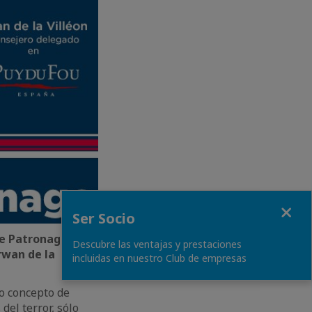
Fermer
Ser Socio
e Patronage
- el
Descubre las ventajas y prestaciones
rwan de la
incluidas en nuestro Club de empresas
o concepto de
el terror, sólo