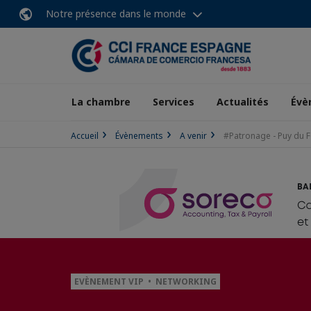
Notre présence dans le monde
La chambre
Services
Actualités
Évè
Accueil
Évènements
A venir
#Patronage - Puy du 
EVÈNEMENT VIP • NETWORKING