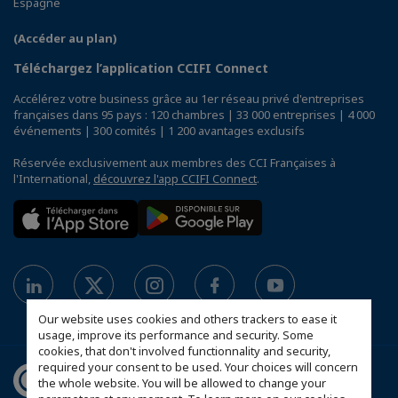
Espagne
(Accéder au plan)
Téléchargez l’application CCIFI Connect
Accélérez votre business grâce au 1er réseau privé d'entreprises
françaises dans 95 pays : 120 chambres | 33 000 entreprises | 4 000
événements | 300 comités | 1 200 avantages exclusifs
Réservée exclusivement aux membres des CCI Françaises à
l'International,
découvrez l'app CCIFI Connect
.
Our website uses cookies and others trackers to ease it
usage, improve its performance and security. Some
cookies, that don't involved functionnality and security,
required your consent to be used. Your choices will concern
the whole website. You will be allowed to change your