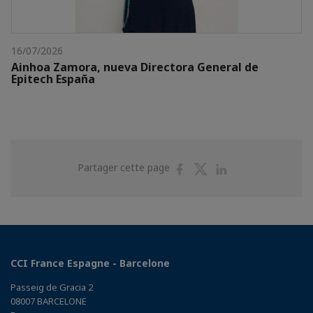
16/07/2026
Ainhoa Zamora, nueva Directora General de
Epitech España
Partager
Partager
Partager
Partager cette page
sur
sur
sur
Facebook
Twitter
Linkedin
CCI France Espagne - Barcelone
Passeig de Gracia 2
08007 BARCELONE