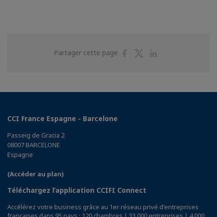
Partager
Partager
Partager
Partager cette page
sur
sur
sur
Facebook
Twitter
Linkedin
CCI France Espagne - Barcelone
Passeig de Gracia 2
08007 BARCELONE
Espagne
(Accéder au plan)
Téléchargez l’application CCIFI Connect
Accélérez votre business grâce au 1er réseau privé d'entreprises
françaises dans 95 pays : 120 chambres | 33 000 entreprises | 4 000