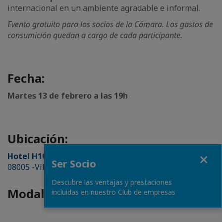
internacional en un ambiente agradable e informal.
Evento gratuito para los socios de la Cámara. Los gastos de
consumición quedan a cargo de cada participante.
Fecha:
Martes 13 de febrero a las 19h
Ubicación:
Fermer
Hotel H10 Marina Barcelona
(
Av. Bogatell, 64-68,
Ser Socio
08005 -Villa Olímpica, Barcelona
)
Descubre las ventajas y prestaciones
Modalités d'accès
incluidas en nuestro Club de empresas