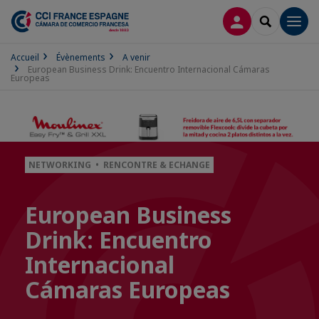
CONNEXION
RECHERCH
Men
Accueil
Évènements
A venir
European Business Drink: Encuentro Internacional Cámaras
Europeas
NETWORKING • RENCONTRE & ECHANGE
European Business
Drink: Encuentro
Internacional
Cámaras Europeas