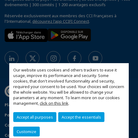
événements | 300 comités | 1 200 avantages exclusifs
Réservée exclusivement aux membres des CCI Françaises à
l'International,
découvrez l'app CCIFI Connect
.
Our website uses cookies and others trackers to ease it
usage, improve its performance and security. Some
cookies, that don't involved functionnality and security,
required your consent to be used. Your choices will concern
the whole website. You will be allowed to change your
parameters at any moment. To learn more on our cookies
management,
click on this link
.
Plan du site
Política de protección de datos
Política de privacidad
Política de cookies
Accept all purposes
Accept the essentials
Condiciones generales de venta
Customize
Configurer vos préférences cookies