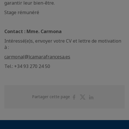
garantir leur bien-être.
Stage rémunéré
Contact : Mme. Carmona
Intéressé(e)s, envoyer votre CV et lettre de motivation
à :
carmona(@)camarafrancesa.es
Tel.: +34 93 270 24 50
Partager
Partager
Partager
Partager cette page
sur
sur
sur
Facebook
Twitter
Linkedin