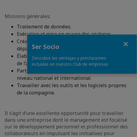
Missions générales:
Traitement de données.
Exécution et mise en œuvre des analyses.
Fermer
Création de rapports pour les différents
Ser Socio
départements.
Élaboration de tableaux de bord pour le pilotage
Descubre las ventajas y prestaciones
de l’activité.
incluidas en nuestro Club de empresas
Participation dans des projets de la compagnie à
niveau national et international.
Travailler avec les outils et les logiciels propres
de la compagnie.
Il s’agit d’une excellente opportunité pour travailler
dans une entreprise dont le management est focalisé
sur le développement personnel et professionnel des
collaborateurs en impulsant les initiatives pour