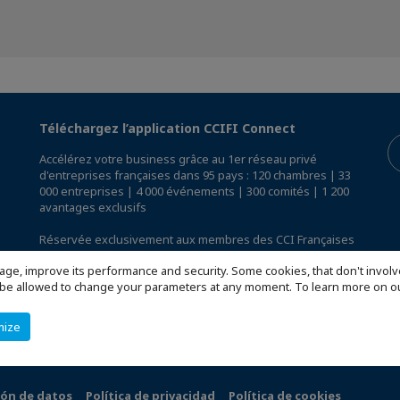
Téléchargez l’application CCIFI Connect
Accélérez votre business grâce au 1er réseau privé
d'entreprises françaises dans 95 pays : 120 chambres | 33
000 entreprises | 4 000 événements | 300 comités | 1 200
avantages exclusifs
Réservée exclusivement aux membres des CCI Françaises
à l'International,
découvrez l'app CCIFI Connect
.
age, improve its performance and security. Some cookies, that don't involv
ill be allowed to change your parameters at any moment. To learn more on
mize
ión de datos
Política de privacidad
Política de cookies