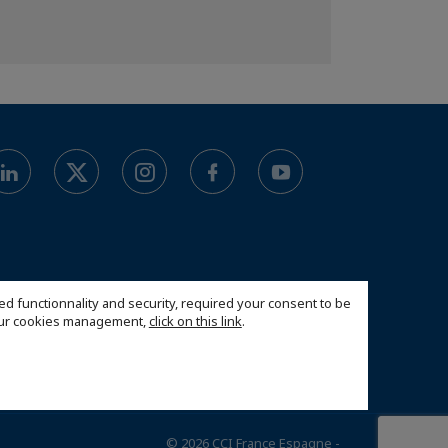
ed functionnality and security, required your consent to be
 our cookies management,
click on this link
.
© 2026 CCI France Espagne -