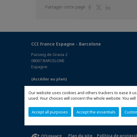
Partager
Partager
Partager
Partager cette page
sur
sur
sur
Facebook
Twitter
Linkedin
CCI France Espagne - Barcelone
Passeig de Gracia 2
08007 BARCELONE
Espagne
(Accéder au plan)
Our website uses cookies and others trackers to ease it us
used. Your choices will concern the whole website. You w
Accept all purposes
Accept the essentials
Custo
Plan du site
Política de protecc