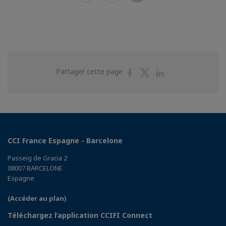
Partager
Partager
Partager
Partager cette page
sur
sur
sur
Facebook
Twitter
Linkedin
CCI France Espagne - Barcelone
Passeig de Gracia 2
08007 BARCELONE
Espagne
(Accéder au plan)
Téléchargez l’application CCIFI Connect