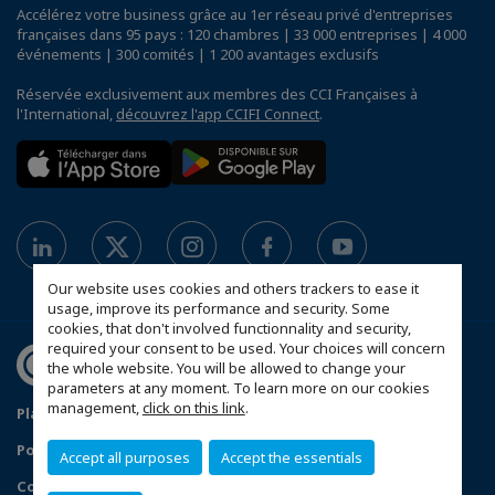
Accélérez votre business grâce au 1er réseau privé d'entreprises
françaises dans 95 pays : 120 chambres | 33 000 entreprises | 4 000
événements | 300 comités | 1 200 avantages exclusifs
Réservée exclusivement aux membres des CCI Françaises à
l'International,
découvrez l'app CCIFI Connect
.
Our website uses cookies and others trackers to ease it
usage, improve its performance and security. Some
cookies, that don't involved functionnality and security,
required your consent to be used. Your choices will concern
the whole website. You will be allowed to change your
parameters at any moment. To learn more on our cookies
management,
click on this link
.
Plan du site
Política de protección de datos
Política de privacidad
Política de cookies
Accept all purposes
Accept the essentials
Condiciones generales de venta