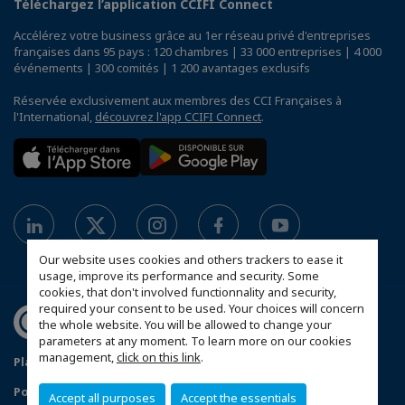
Téléchargez l’application CCIFI Connect
Accélérez votre business grâce au 1er réseau privé d'entreprises
françaises dans 95 pays : 120 chambres | 33 000 entreprises | 4 000
événements | 300 comités | 1 200 avantages exclusifs
Réservée exclusivement aux membres des CCI Françaises à
l'International,
découvrez l'app CCIFI Connect
.
Our website uses cookies and others trackers to ease it
usage, improve its performance and security. Some
cookies, that don't involved functionnality and security,
required your consent to be used. Your choices will concern
the whole website. You will be allowed to change your
parameters at any moment. To learn more on our cookies
management,
click on this link
.
Plan du site
Política de protección de datos
Política de privacidad
Política de cookies
Accept all purposes
Accept the essentials