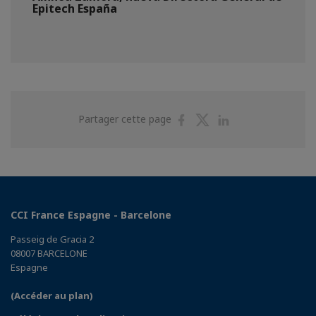
Epitech España
Partager
Partager
Partager
Partager cette page
sur
sur
sur
Facebook
Twitter
Linkedin
CCI France Espagne - Barcelone
Passeig de Gracia 2
08007 BARCELONE
Espagne
(Accéder au plan)