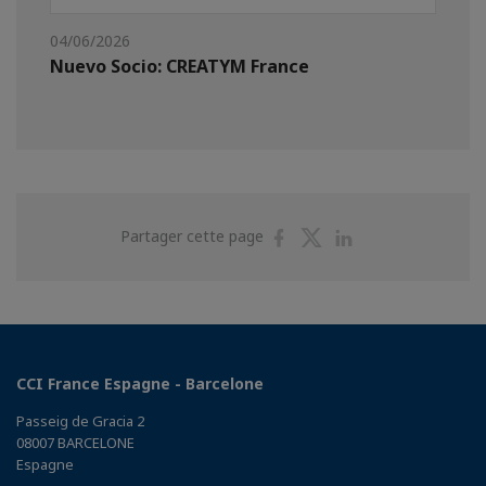
04/06/2026
Nuevo Socio: CREATYM France
Partager
Partager
Partager
Partager cette page
sur
sur
sur
Facebook
Twitter
Linkedin
CCI France Espagne - Barcelone
Passeig de Gracia 2
08007 BARCELONE
Espagne