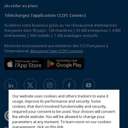
(Accéder au plan)
Téléchargez l’application CCIFI Connect
Accélérez votre business grâce au 1er réseau privé d'entreprises
françaises dans 95 pays : 120 chambres | 33 000 entreprises | 4 000
événements | 300 comités | 1 200 avantages exclusifs
Réservée exclusivement aux membres des CCI Françaises à
l'International,
découvrez l'app CCIFI Connect
.
Our website uses cookies and others trackers to ease it
usage, improve its performance and security. Some
cookies, that don't involved functionnality and security,
required your consent to be used. Your choices will concern
the whole website. You will be allowed to change your
parameters at any moment. To learn more on our cookies
management,
click on this link
.