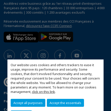
Accélérez votre business grâce au 1er réseau privé d'entreprises
françaises dans 95 pays : 120 chambres | 33 000 entreprises | 4 000
événements | 300 comités | 1 200 avantages exclusifs
Réservée exclusivement aux membres des CCI Françaises à
l'International,
découvrez l'app CCIFI Connect
.
Our website uses cookies and others trackers to ease it
usage, improve its performance and security. Some
cookies, that don't involved functionnality and security,
required your consent to be used. Your choices will concern
the whole website. You will be allowed to change your
parameters at any moment. To learn more on our cookies
management,
click on this link
.
Plan du site
Política de protección de datos
Política de privacidad
Política de cookies
Accept all purposes
Accept the essentials
Condiciones generales de venta