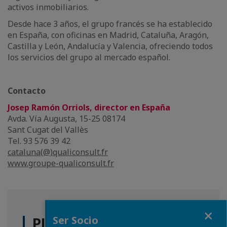
activos inmobiliarios.
Desde hace 3 años, el grupo francés se ha establecido
en España, con oficinas en Madrid, Cataluña, Aragón,
Castilla y León, Andalucía y Valencia, ofreciendo todos
los servicios del grupo al mercado español.
Contacto
Josep Ramón Orriols, director en España
Avda. Vía Augusta, 15-25 08174
Sant Cugat del Vallès
Tel. 93 576 39 42
cataluna(@)qualiconsult.fr
www.groupe-qualiconsult.fr
Fermer
Ser Socio
PLUS D'ACTUALITÉS