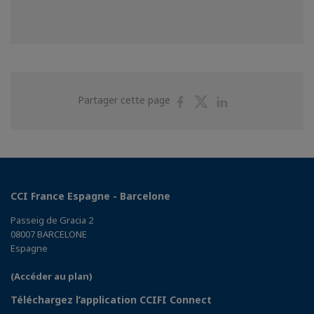
Partager
Partager
Partager
Partager cette page
sur
sur
sur
Facebook
Twitter
Linkedin
CCI France Espagne - Barcelone
Passeig de Gracia 2
08007 BARCELONE
Espagne
(Accéder au plan)
Téléchargez l’application CCIFI Connect