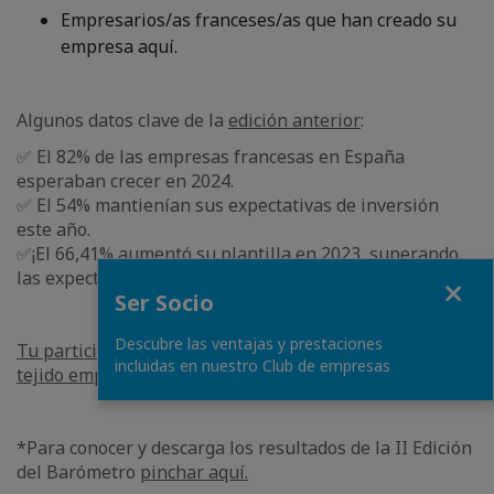
Empresarios/as franceses/as que han creado su
empresa aquí.
Algunos datos clave de la
edición anterior
:
✅ El 82% de las empresas francesas en España
esperaban crecer en 2024.
✅ El 54% mantienían sus expectativas de inversión
este año.
✅¡El 66,41% aumentó su plantilla en 2023, superando
las expectativas del año anterior en un 10%!
Fermer
Ser Socio
Descubre las ventajas y prestaciones
Tu participación es clave para entender y fortalecer el
incluidas en nuestro Club de empresas
tejido empresarial franco-español.
*Para conocer y descarga los resultados de la II Edición
del Barómetro
pinchar aquí.