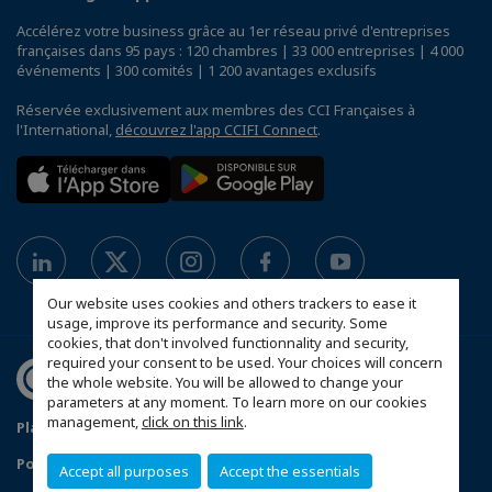
Accélérez votre business grâce au 1er réseau privé d'entreprises
françaises dans 95 pays : 120 chambres | 33 000 entreprises | 4 000
événements | 300 comités | 1 200 avantages exclusifs
Réservée exclusivement aux membres des CCI Françaises à
l'International,
découvrez l'app CCIFI Connect
.
Our website uses cookies and others trackers to ease it
usage, improve its performance and security. Some
cookies, that don't involved functionnality and security,
required your consent to be used. Your choices will concern
the whole website. You will be allowed to change your
parameters at any moment. To learn more on our cookies
management,
click on this link
.
Plan du site
Política de protección de datos
Política de privacidad
Política de cookies
Accept all purposes
Accept the essentials