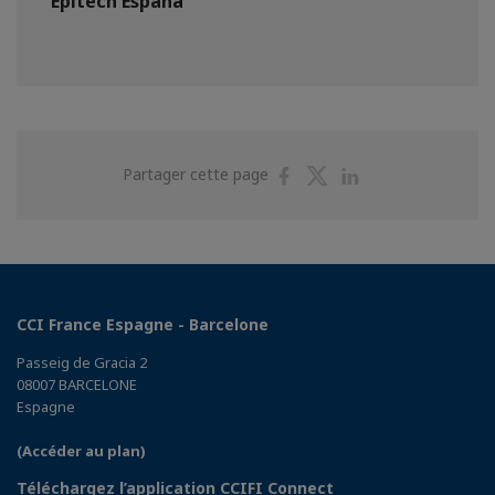
Epitech España
Partager
Partager
Partager
Partager cette page
sur
sur
sur
Facebook
Twitter
Linkedin
CCI France Espagne - Barcelone
Passeig de Gracia 2
08007 BARCELONE
Espagne
(Accéder au plan)
Téléchargez l’application CCIFI Connect