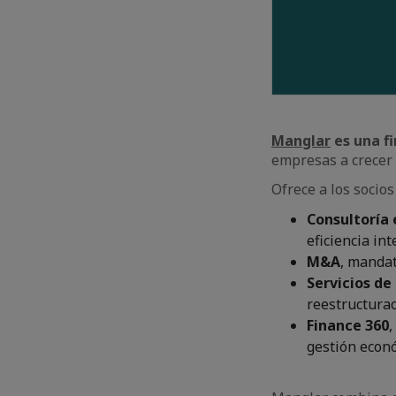
Manglar
es una f
empresas a crecer 
Ofrece a los socio
Consultoría 
eficiencia in
M&A
, mandat
Servicios de
reestructurac
Finance 360
,
gestión econó