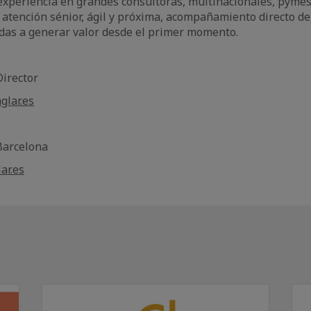
xperiencia en grandes consultoras, multinacionales, pyme
 atención sénior, ágil y próxima, acompañamiento directo de 
das a generar valor desde el primer momento.
Director
glar.es
 Barcelona
ar.es