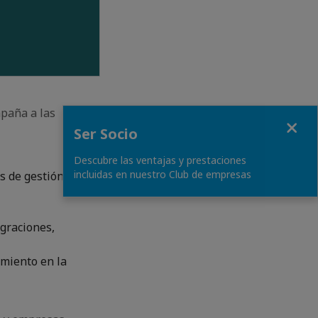
paña a las
Fermer
Ser Socio
Descubre las ventajas y prestaciones
incluidas en nuestro Club de empresas
s de gestión,
egraciones,
amiento en la