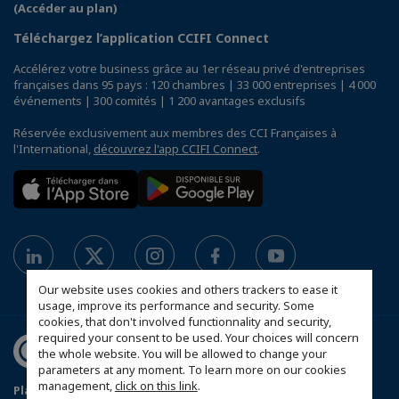
(Accéder au plan)
Téléchargez l’application CCIFI Connect
Accélérez votre business grâce au 1er réseau privé d'entreprises
françaises dans 95 pays : 120 chambres | 33 000 entreprises | 4 000
événements | 300 comités | 1 200 avantages exclusifs
Réservée exclusivement aux membres des CCI Françaises à
l'International,
découvrez l'app CCIFI Connect
.
Our website uses cookies and others trackers to ease it
usage, improve its performance and security. Some
cookies, that don't involved functionnality and security,
required your consent to be used. Your choices will concern
the whole website. You will be allowed to change your
parameters at any moment. To learn more on our cookies
management,
click on this link
.
Plan du site
Política de protección de datos