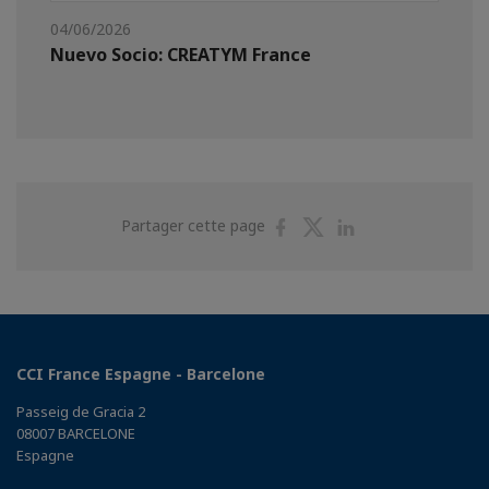
04/06/2026
Nuevo Socio: CREATYM France
Partager
Partager
Partager
Partager cette page
sur
sur
sur
Facebook
Twitter
Linkedin
CCI France Espagne - Barcelone
Passeig de Gracia 2
08007 BARCELONE
Espagne