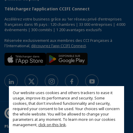
Téléchargez l’application CCIFI Connect
Accélérez votre business grâce au 1er réseau privé d'entreprises
françaises dans 95 pays : 120 chambres | 33 000 entreprises | 4 000
événements | 300 comités | 1 200 avantages exclusifs
Réservée exclusivement aux membres des CCI Françaises à
l'International,
découvrez l'app CCIFI Connect
.
Our website uses cookies and others trackers to ease it
usage, improve its performance and security. Some
cookies, that don't involved functionnality and security,
required your consent to be used. Your choices will concern
the whole website. You will be allowed to change your
parameters at any moment. To learn more on our cookies
management,
click on this link
.
Plan du site
Política de protección de datos