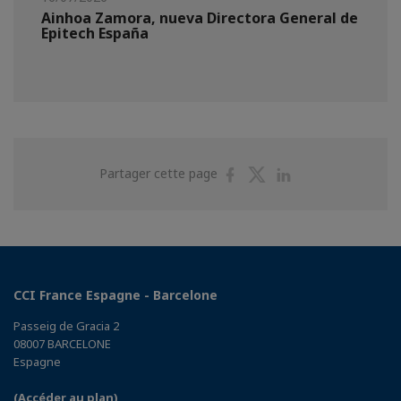
Ainhoa Zamora, nueva Directora General de
Epitech España
Partager
Partager
Partager
Partager cette page
sur
sur
sur
Facebook
Twitter
Linkedin
CCI France Espagne - Barcelone
Passeig de Gracia 2
08007 BARCELONE
Espagne
(Accéder au plan)