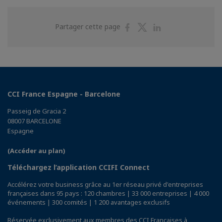
Partager
Partager
Partager
Partager cette page
sur
sur
sur
Facebook
Twitter
Linkedin
CCI France Espagne - Barcelone
Passeig de Gracia 2
08007 BARCELONE
Espagne
(Accéder au plan)
Téléchargez l’application CCIFI Connect
Accélérez votre business grâce au 1er réseau privé d'entreprises
françaises dans 95 pays : 120 chambres | 33 000 entreprises | 4 000
événements | 300 comités | 1 200 avantages exclusifs
Réservée exclusivement aux membres des CCI Françaises à