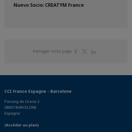
Nuevo Socio: CREATYM France
Partager
Partager
Partager
Partager cette page
sur
sur
sur
Facebook
Twitter
Linkedin
CCI France Espagne - Barcelone
Passeig de Gracia 2
08007 BARCELONE
Espagne
(Accéder au plan)