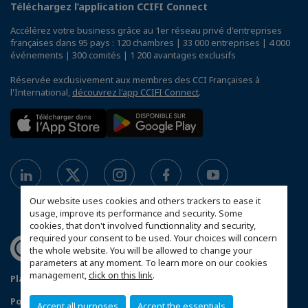
Téléchargez l’application CCIFI Connect
Accélérez votre business grâce au 1er réseau privé d'entreprises
françaises dans 95 pays : 120 chambres | 33 000 entreprises | 4 000
événements | 300 comités | 1 200 avantages exclusifs
Réservée exclusivement aux membres des CCI Françaises à
l'International,
découvrez l'app CCIFI Connect
.
Our website uses cookies and others trackers to ease it
usage, improve its performance and security. Some
cookies, that don't involved functionnality and security,
required your consent to be used. Your choices will concern
the whole website. You will be allowed to change your
parameters at any moment. To learn more on our cookies
management,
click on this link
.
Plan du site
Política de protección de datos
Política de privacidad
Política de cookies
Accept all purposes
Accept the essentials