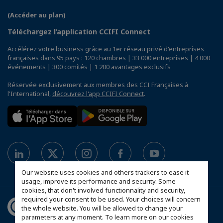
(Accéder au plan)
Téléchargez l’application CCIFI Connect
Accélérez votre business grâce au 1er réseau privé d'entreprises
françaises dans 95 pays : 120 chambres | 33 000 entreprises | 4 000
événements | 300 comités | 1 200 avantages exclusifs
Réservée exclusivement aux membres des CCI Françaises à
l'International,
découvrez l'app CCIFI Connect
.
Our website uses cookies and others trackers to ease it
usage, improve its performance and security. Some
cookies, that don't involved functionnality and security,
required your consent to be used. Your choices will concern
the whole website. You will be allowed to change your
parameters at any moment. To learn more on our cookies