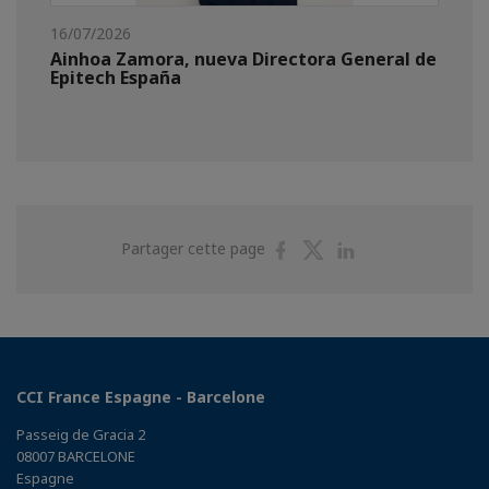
16/07/2026
Ainhoa Zamora, nueva Directora General de
Epitech España
Partager
Partager
Partager
Partager cette page
sur
sur
sur
Facebook
Twitter
Linkedin
CCI France Espagne - Barcelone
Passeig de Gracia 2
08007 BARCELONE
Espagne