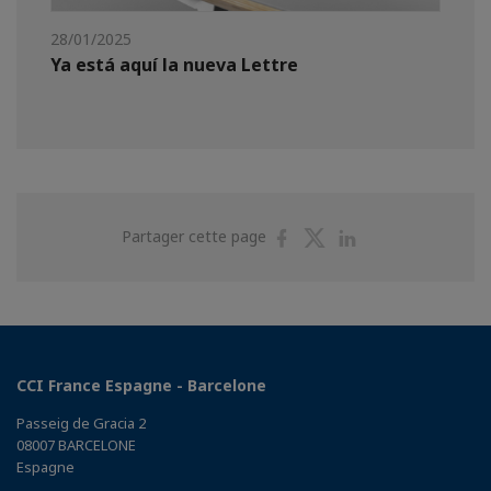
28/01/2025
Ya está aquí la nueva Lettre
Partager
Partager
Partager
Partager cette page
sur
sur
sur
Facebook
Twitter
Linkedin
CCI France Espagne - Barcelone
Passeig de Gracia 2
08007 BARCELONE
Espagne