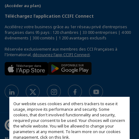
(Accéder au plan)
Téléchargez l’application CCIFI Connect
Accélérez votre business grâce au 1er réseau privé d'entreprises
françaises dans 95 pays : 120 chambres | 33 000 entreprises | 4 000
événements | 300 comités | 1 200 avantages exclusifs
Réservée exclusivement aux membres des CCI Françaises à
l'International,
découvrez l'app CCIFI Connect
.
Our website uses cookies and others trackers to ease it
usage, improve its performance and security. Some
cookies, that don't involved functionnality and security,
required your consent to be used. Your choices will concern
the whole website. You will be allowed to change your
parameters at any moment. To learn more on our cookies
management,
click on this link
.
Plan du site
Política de protección de datos