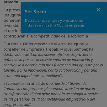
privada
Close
La presencia del Conseller Miquel Sàmper en el acto de
Ser Socio
inauguración pone de manifiesto el interés de la
Generalitat de Catalunya por atraer y consolidar la
Descubre las ventajas y prestaciones
incluidas en nuestro Club de empresas
inversión de empresas tecnológicas de primer nivel en
el territorio, pues generan empleo de calidad y
contribuyen a la competitividad de la economía.
Durante su intervención en el acto inaugural, el
conseller de Empresa i Treball, Miquel Sàmper, ha
destacado que
“con las nuevas oficinas, Sopra Steria
refuerza su presencia en este entorno de innovación y
contribuye a hacerlo aún más fuerte con una apuesta por el
talento, por la innovación, por la colaboración y por una
economía digital más competitiva”.
El conseller ha añadido que
“desde el Govern de
Catalunya compartimos plenamente la visión de que la
transformación digital debe poner la tecnología al servicio
de las personas, de la competitividad empresarial y del
progreso social”.