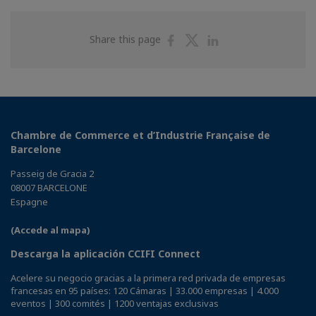
Share
Share
Share
Share this page
on
on
on
Facebook
Twitter
Linkedin
Chambre de Commerce et d’Industrie Française de
Barcelone
Passeig de Gracia 2
08007 BARCELONE
Espagne
(Accede al mapa)
Descarga la aplicación CCIFI Connect
Acelere su negocio gracias a la primera red privada de empresas
francesas en 95 países: 120 Cámaras | 33.000 empresas | 4.000
eventos | 300 comités | 1200 ventajas exclusivas