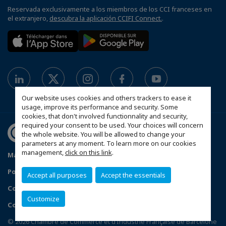
Reservada exclusivamente a los miembros de los CCI franceses en
el extranjero,
descubra la aplicación CCIFI Connect.
.
Our website uses cookies and others trackers to ease it
usage, improve its performance and security. Some
cookies, that don't involved functionnality and security,
required your consent to be used. Your choices will concern
the whole website. You will be allowed to change your
parameters at any moment. To learn more on our cookies
management,
click on this link
.
Mapa del sitio
Política de protección de datos
Política de privacidad
Política de cookies
Accept all purposes
Accept the essentials
Condiciones generales de venta
Customize
Configure sus preferencias de cookies
© 2026 Chambre de Commerce et d’Industrie Française de Barcelone