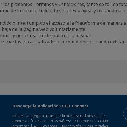
r los presentes Términos y Condiciones, tanto de forma tot
ación de la misma. Todo ello sin previo aviso y bastando con
dido o interrumpido el acceso a la Plataforma de manera a
e baja de la página web voluntariamente.
iones y por el uso inadecuado de la misma.
, inexactos, no actualizados o incompletos, o cuando existan
Descarga la aplicación CCIFI Connect
Acelere su negocio gracias a la primera red privada de
empresas francesas en 95 países: 120 Cámaras | 33.000
empresas | 4.000 eventos | 300 comités | 1200 ventajas