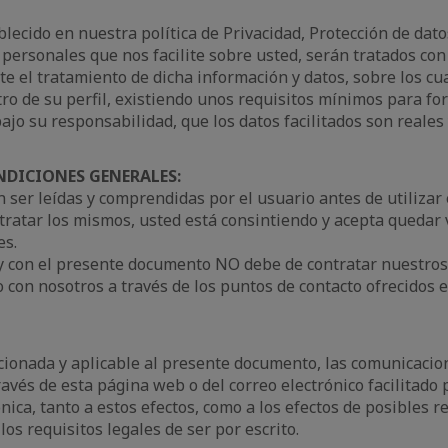
blecido en nuestra política de Privacidad, Protección de dato
ersonales que nos facilite sobre usted, serán tratados con 
e el tratamiento de dicha información y datos, sobre los cu
o de su perfil, existiendo unos requisitos mínimos para for
bajo su responsabilidad, que los datos facilitados son reales 
NDICIONES GENERALES:
ser leídas y comprendidas por el usuario antes de utilizar e
ntratar los mismos, usted está consintiendo y acepta quedar 
es.
y con el presente documento NO debe de contratar nuestros s
con nosotros a través de los puntos de contacto ofrecidos 
ionada y aplicable al presente documento, las comunicacion
ravés de esta página web o del correo electrónico facilitado
ica, tanto a estos efectos, como a los efectos de posibles r
s requisitos legales de ser por escrito.