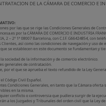
NTRATACION DE LA CÁMARA DE COMERCIO E IN
MATIVO:
ones por las que se rige las Condiciones Generales de Contr
rancesa.es por la CÁMARA DE COMERCIO E INDUSTRIA FRAN
 2 – 2º 1ª 08007 Barcelona, con C.I.F. G66424854, con teléfo
 Clientes, así como las condiciones de navegación y uso de e
 que se establecen en este documento se fundamentan y tien
e la sociedad de la información y de comercio electrónico.
nes generales de contratación.
bre, por el que se aprueba el texto refundido de la Ley Gene
 el Código Civil Español.
es Condiciones Generales, en tanto que la Cámara oferta su
onibles en la misma.
lquier conflicto o controversia que pudiera surgir de la ejec
n a los Juzgados y Tribunales del orden civil que la Ley de 