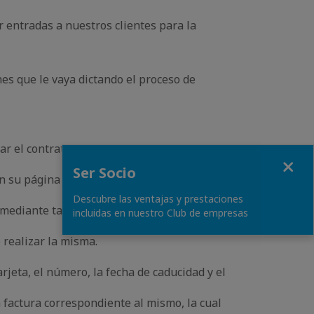
r entradas a nuestros clientes para la
nes que le vaya dictando el proceso de
zar el contrato de compraventa y una vez
Close
Ser Socio
 en su página web www.lyra.com el cliente
Descubre las ventajas y prestaciones
 mediante tarjeta de crédito/débito y deberá
incluidas en nuestro Club de empresas
 realizar la misma.
arjeta, el número, la fecha de caducidad y el
 factura correspondiente al mismo, la cual