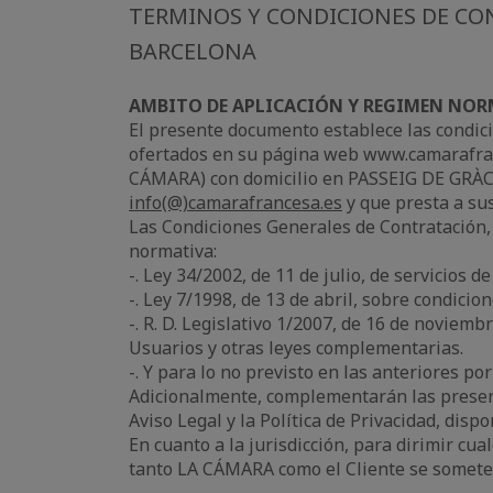
TERMINOS Y CONDICIONES DE CO
BARCELONA
AMBITO DE APLICACIÓN Y REGIMEN NOR
El presente documento establece las condici
ofertados en su página web www.camaraf
CÁMARA) con domicilio en PASSEIG DE GRÀCIA,
info(@)camarafrancesa.es
y que presta a sus
Las Condiciones Generales de Contratación,
normativa:
-. Ley 34/2002, de 11 de julio, de servicios d
-. Ley 7/1998, de 13 de abril, sobre condicio
-. R. D. Legislativo 1/2007, de 16 de noviem
Usuarios y otras leyes complementarias.
-. Y para lo no previsto en las anteriores por
Adicionalmente, complementarán las present
Aviso Legal y la Política de Privacidad, disp
En cuanto a la jurisdicción, para dirimir cua
tanto LA CÁMARA como el Cliente se someterá