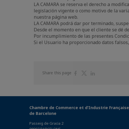
LA CAMARA se reserva el derecho a modifica
legislación vigente o como motivo de la vari
nuestra página web.
LA CAMARA podrá dar por terminado, suspen
Desde el momento en que el cliente se dé d
Por incumplimiento de las presentes Condic
Si el Usuario ha proporcionado datos falsos
Share
Share
Share
Share this page
on
on
on
Facebook
Twitter
Linkedin
Chambre de Commerce et d’Industrie Française
de Barcelone
Passeig de Gracia 2