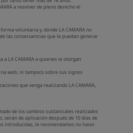
y por tanto tener más de 18 años.
AMARA a resolver de pleno derecho el
e forma voluntaria y, donde LA CAMARA no
 de las consecuencias que le puedan generar
iva a LA CAMARA a quienes le otorgan
gina web, ni tampoco sobre sus signos
rizaciones que venga realizando LA CAMARA,
mado de los cambios sustanciales realizados
o, serán de aplicación después de 10 días de
ones introducidas, le recomendamos no hacer