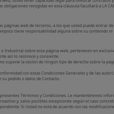
a web, usted tener capacidad legal para celebrar contratos 
las obligaciones recogidas en esta cláusula facultará a LA C
as páginas web de terceros, a los que usted puede entrar d
 tampoco tiene responsabilidad alguna sobre su contenido ni
l e Industrial sobre esta página web, pertenecen en exclus
ente así lo reconoce y consiente.
 no supone la cesión de ningún tipo de derecho sobre la pá
 conformidad con estas Condiciones Generales y de las auto
 su pedido o datos de Contacto.
s presentes Términos y Condiciones. Le mantendremos infor
roactivo y, salvo posibles excepciones según el caso concret
espondiente. Si Usted no está de acuerdo con las modificaci