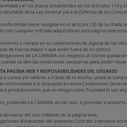
rmidad y el los plazos establecidos en los artículos 114 y si
o refundido de la Ley General para la Defensa de los Consum
 conformidad viene recogido en el artículo 120 de la citada l
n con cualquier entrada adquirida en esta página web estar
imiento o retraso en el cumplimiento de alguna de las obl
sas de fuerza mayor o que estén fuera de su control.
bligaciones de LA CAMARA con respecto al cliente quedarán 
 cuando se den las condiciones necesarias para poder llevar
TA PAGINA WEB Y RESPOSASBILIDADES DEL USUARIO
e a cursos y/o talleres a través de la misma, usted se compr
de conformidad a lo dispuesto en estas Condiciones Generales
para procedimientos que no tengan como finalidad el uso es
to, pudiendo LA CAMARA, en tal caso, a proceder a anularlo, 
a derivarse del uso indebido de la página web.
ligaciones dimanantes del presente Contrato a terceros sin