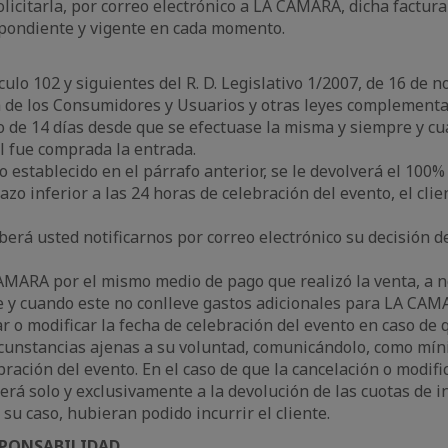
licitarla, por correo electrónico a LA CAMARA, dicha factur
espondiente y vigente en cada momento.
culo 102 y siguientes del R. D. Legislativo 1/2007, de 16 de 
 de los Consumidores y Usuarios y otras leyes complementari
 de 14 días desde que se efectuase la misma y siempre y cua
al fue comprada la entrada.
do establecido en el párrafo anterior, se le devolverá el 100%
azo inferior a las 24 horas de celebración del evento, el cli
berá usted notificarnos por correo electrónico su decisión de
CAMARA por el mismo medio de pago que realizó la venta, a 
e y cuando este no conlleve gastos adicionales para LA CAM
 o modificar la fecha de celebración del evento en caso de q
ircunstancias ajenas a su voluntad, comunicándolo, como mín
ebración del evento. En el caso de que la cancelación o modif
erá solo y exclusivamente a la devolución de las cuotas de i
su caso, hubieran podido incurrir el cliente.
SPONSABILIDAD