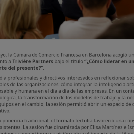
ayo, la Cámara de Comercio Francesa en Barcelona acogió u
unto a
Trivière Partners
bajo el título
“¿Cómo liderar en u
rte del presente?”
.
ó a profesionales y directivos interesados en reflexionar so
les de las organizaciones: cómo integrar la inteligencia arti
nsable y humana en el día a día de las empresas. En un con
nológica, la transformación de los modelos de trabajo y la ne
uipos en el cambio, la sesión permitió abrir un espacio de 
tivo.
a ponencia tradicional, el formato tertulia favoreció una co
sistentes. La sesión fue dinamizada por Elisa Martínez e I
 quienes compartieron su visión sobre el impacto de la IA en