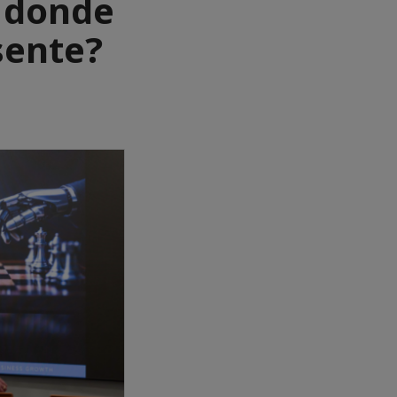
o donde
sente?