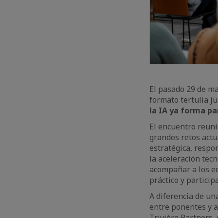
El pasado 29 de m
formato tertulia j
la IA ya forma pa
El encuentro reuni
grandes retos actua
estratégica, respo
la aceleración tec
acompañar a los eq
práctico y participa
A diferencia de un
entre ponentes y a
Trivière Partners,