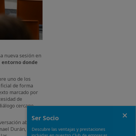
na nueva sesión en
n entorno donde
bre uno de los
ficial de forma
texto marcado por
cesidad de
diálogo cercano,
Close
Ser Socio
nversación abierta
smael Durán, de
Descubre las ventajas y prestaciones
 las
incluidas en nuestro Club de empresas