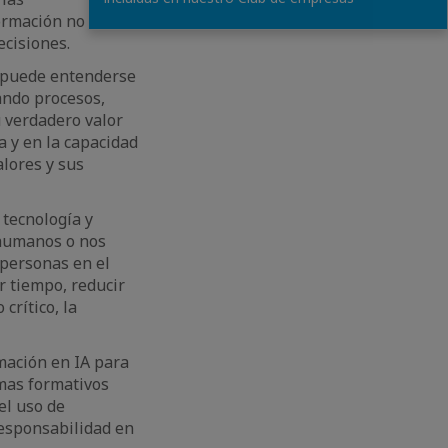
ormación no solo
ecisiones.
no puede entenderse
ando procesos,
u verdadero valor
a y en la capacidad
lores y sus
 tecnología y
 humanos o nos
 personas en el
r tiempo, reducir
crítico, la
ación en IA para
amas formativos
el uso de
responsabilidad en