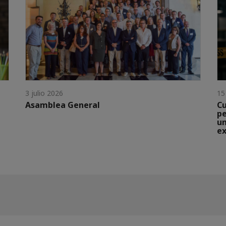
3 julio 2026
15
Asamblea General
Cu
pe
un
ex