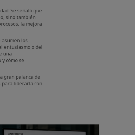
idad. Se señaló que
po, sino también
 procesos, la mejora
e asumen los
el entusiasmo o del
e una
o y cómo se
una gran palanca de
 para liderarla con