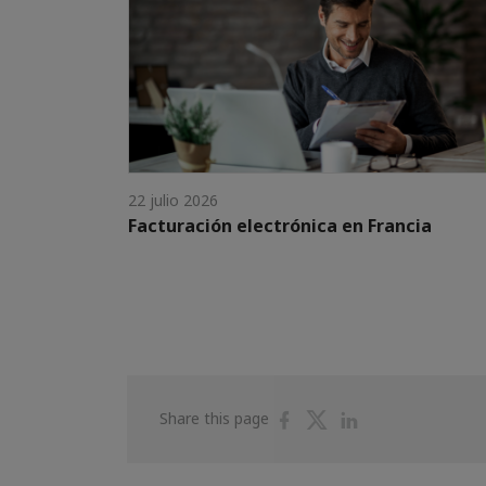
22 julio 2026
Facturación electrónica en Francia
Share
Share
Share
Share this page
on
on
on
Facebook
Twitter
Linkedin