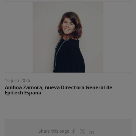
16 julio 2026
Ainhoa Zamora, nueva Directora General de
Epitech España
Share
Share
Share
Share this page