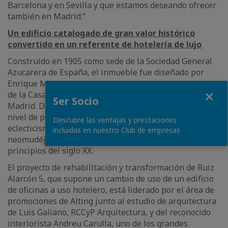
Barcelona y en Sevilla y que estamos deseando ofrecer
también en Madrid.”
Un edificio catalogado de gran valor histórico
convertido en un referente de hotelería de lujo
Construido en 1905 como sede de la Sociedad General
Azucarera de España, el inmueble fue diseñado por
Enrique María Repullés y Vargas, reconocido arquitecto
Close
de la Casa Real y autor del Palacio de la Bolsa de
Ser Socio
Madrid. De gran valor patrimonial y catalogado con un
nivel de protección 1, su arquitectura combina el
Descubre las ventajas y prestaciones
eclecticismo madrileño con elementos neoclásicos y
incluidas en nuestro Club de empresas
neomudéjares, reflejando la riqueza arquitectónica de
principios del siglo XX.
El proyecto de rehabilitación y transformación de Ruiz
Alarcón 5, que supone un cambio de uso de un edificio
de oficinas a uso hotelero, está liderado por el área de
promociones de Alting junto al estudio de arquitectura
de Luis Galiano, RCCyP Arquitectura, y del reconocido
interiorista Andreu Carulla, uno de los grandes