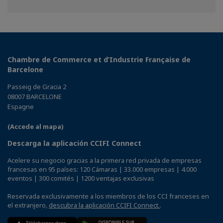
on
on
on
Facebook
Twitter
Linkedin
Chambre de Commerce et d’Industrie Française de
Barcelone
Passeig de Gracia 2
08007 BARCELONE
Espagne
(Accede al mapa)
Descarga la aplicación CCIFI Connect
Acelere su negocio gracias a la primera red privada de empresas
francesas en 95 países: 120 Cámaras | 33.000 empresas | 4.000
eventos | 300 comités | 1200 ventajas exclusivas
Reservada exclusivamente a los miembros de los CCI franceses en
el extranjero,
descubra la aplicación CCIFI Connect.
.