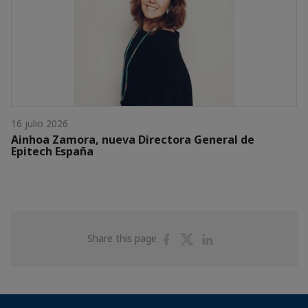
16 julio 2026
Ainhoa Zamora, nueva Directora General de
Epitech España
Share
Share
Share
Share this page
on
on
on
Facebook
Twitter
Linkedin