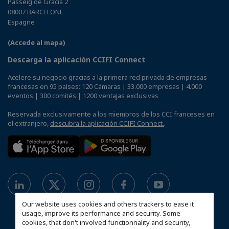
Passeig de Gracia 2
08007 BARCELONE
Espagne
(Accede al mapa)
Descarga la aplicación CCIFI Connect
Acelere su negocio gracias a la primera red privada de empresas
francesas en 95 países: 120 Cámaras | 33.000 empresas | 4.000
eventos | 300 comités | 1200 ventajas exclusivas
Reservada exclusivamente a los miembros de los CCI franceses en
el extranjero,
descubra la aplicación CCIFI Connect.
.
Our website uses cookies and others trackers to ease it
usage, improve its performance and security. Some
cookies, that don't involved functionnality and security,