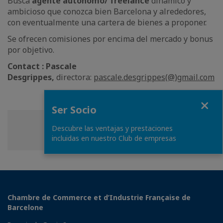
Busca
agente autónomo/ freelance
dinámico y
ambicioso que conozca bien Barcelona y alrededores,
con eventualmente una cartera de bienes a proponer.
Se ofrecen comisiones por encima del mercado y bonus
por objetivo.
Contact : Pascale
Desgrippes,
directora:
pascale.desgrippes(@)gmail.com
Close
Ser Socio
Descubre las ventajas y prestaciones
Share
Share
Share
Share this page
incluidas en nuestro Club de empresas
on
on
on
Facebook
Twitter
Linkedin
Chambre de Commerce et d’Industrie Française de
Barcelone