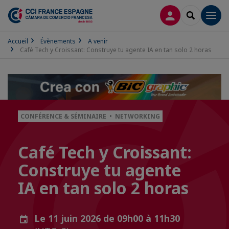
CONNEXION
RECHERCH
Men
Accueil
Évènements
A venir
Café Tech y Croissant: Construye tu agente IA en tan solo 2 horas
CONFÉRENCE & SÉMINAIRE • NETWORKING
Café Tech y Croissant:
Construye tu agente
IA en tan solo 2 horas
Le 11 juin 2026 de 09h00 à 11h30