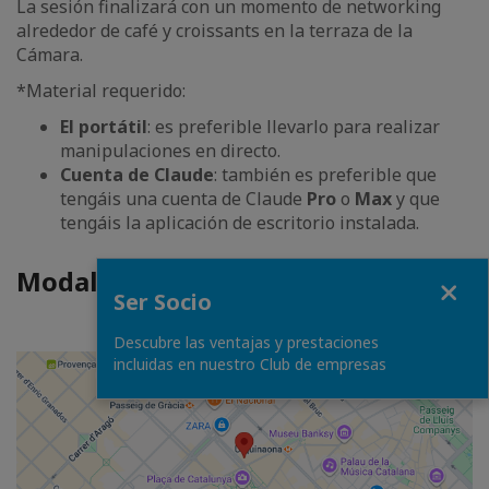
La sesión finalizará con un momento de networking
alrededor de café y croissants en la terraza de la
Cámara.
*Material requerido:
El portátil
: es preferible llevarlo para realizar
manipulaciones en directo.
Cuenta de Claude
: también es preferible que
tengáis una cuenta de Claude
Pro
o
Max
y que
tengáis la aplicación de escritorio instalada.
Modalités d'accès
Fermer
Ser Socio
Descubre las ventajas y prestaciones
incluidas en nuestro Club de empresas